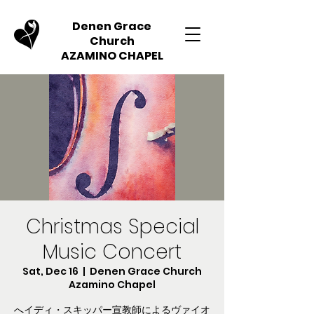
Denen Grace
Church
AZAMINO CHAPEL
Christmas Special
Music Concert
Sat, Dec 16
  |  
Denen Grace Church
Azamino Chapel
へイディ・スキッパー宣教師によるヴァイオ