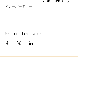
　　　　　　　　   　　17:00 - 19:00 　デ
ィナーパーティー
Share this event
Denen Grace Church
AZAMINO CHAPEL
azaminochapel@gmail.com
Azamino Chapel is a Protestant