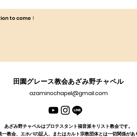
tion to come！
田園グレース教会あざみ野チャペル
azaminochapel@gmail.com
あざみ野チャペルはプロテスタント福音派キリスト教会です。
統一教会、エホバの証人、またはカルト宗教団体とは一切関係があ