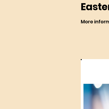
Easte
More infor