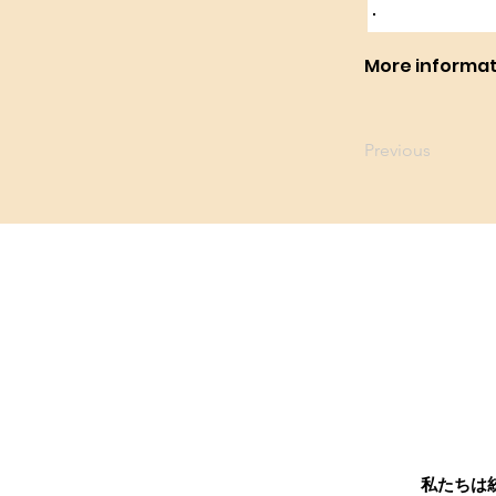
More informa
Previous
私たちは