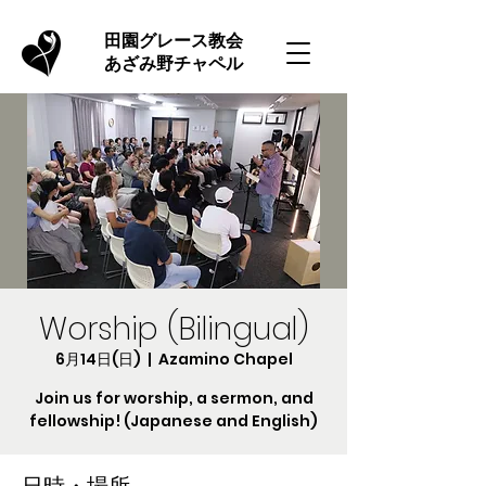
​田園グレース教会
あざみ野チャペル
Worship (Bilingual)
6月14日(日)
  |  
Azamino Chapel
Join us for worship, a sermon, and
fellowship! (Japanese and English)