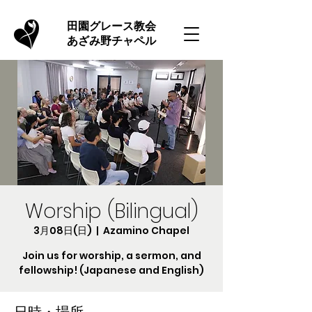
​田園グレース教会
あざみ野チャペル
Worship (Bilingual)
3月08日(日)
  |  
Azamino Chapel
Join us for worship, a sermon, and
fellowship! (Japanese and English)