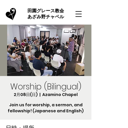
​田園グレース教会
あざみ野チャペル
Worship (Bilingual)
2月08日(日)
  |  
Azamino Chapel
Join us for worship, a sermon, and
fellowship! (Japanese and English)