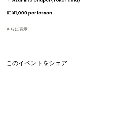
 📍 Azamino Chapel (Yokohama)
 💴 ¥1,000 per lesson
さらに表示
このイベントをシェア
田園グレース教会あざみ野チャペ
ル