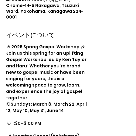
Chome-14-5 Nakagawa, Tsuzuki
Ward, Yokohama, Kanagawa 224-
0001
イベントについて
🎶 2026 Spring Gospel Workshop 🎶
Join us this spring for an uplifting 
Gospel Workshop led by Ken Taylor 
and Haru! Whether you’re brand 
new to gospel music or have been 
singing for years, this is a 
welcoming space to grow, learn, 
and experience the joy of gospel 
together.
🗓 Sundays: March 8, March 22, April 
12, May 10, May 31, June 14
 ⏰ 1:30–3:00 PM