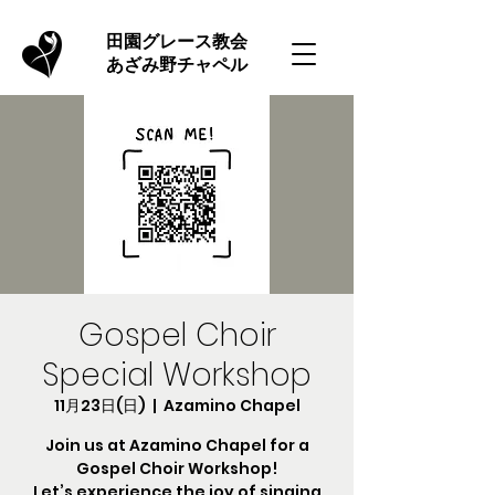
​田園グレース教会
あざみ野チャペル
Gospel Choir
Special Workshop
11月23日(日)
  |  
Azamino Chapel
Join us at Azamino Chapel for a
Gospel Choir Workshop!
Let’s experience the joy of singing