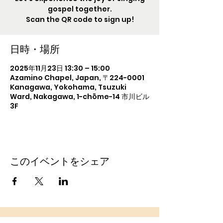
gospel together.
Scan the QR code to sign up!
日時・場所
2025年11月23日 13:30 – 15:00
Azamino Chapel, Japan, 〒224-0001
Kanagawa, Yokohama, Tsuzuki
Ward, Nakagawa, 1-chōme−14 市川ビル
3F
このイベントをシェア