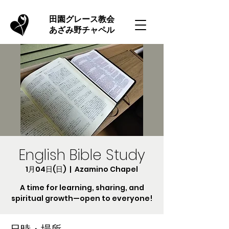
​田園グレース教会
あざみ野チャペル
English Bible Study
1月04日(日)
  |  
Azamino Chapel
A time for learning, sharing, and
spiritual growth—open to everyone!