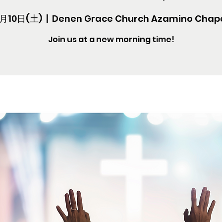
月10日(土)
  |  
Denen Grace Church Azamino Chap
Join us at a new morning time!