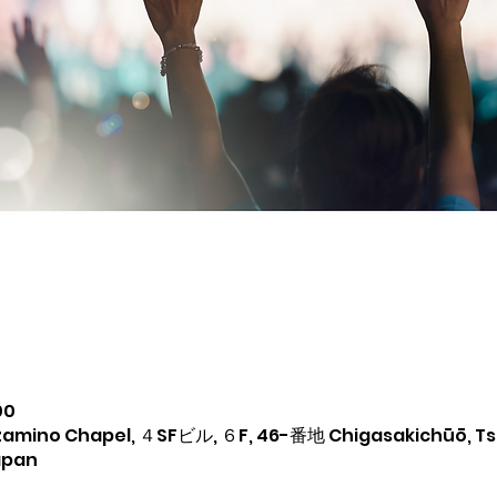
00
amino Chapel, ４SFビル, ６F, 46-番地 Chigasakichūō, Ts
apan